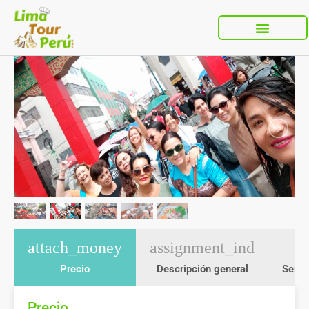
attach_money
assignment_ind
Precio
Descripción general
Servi
Precio